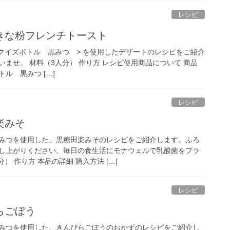
レシピ
きな粉フレンチトースト
スクイズボトル 黒みつ > を使用したデザートのレシピをご紹介
ませ。 材料（3人分） 作り方 レシピ使用商品について 商品
ル 黒みつ […]
レシピ
楽みそ
みつを使用した、黒糖田楽みそのレシピをご紹介します。ふろ
し上がりください。毎日の食生活にモナウェルで乳酸菌をプラ
） 作り方 本品の詳細 購入方法 […]
レシピ
らごぼう
みつを使用した、きんぴらごぼうのおかずのレシピをご紹介し