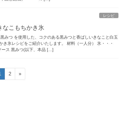
レシピ
きなこもちかき氷
 黒みつ を使用した、コクのある黒みつと香ばしいきなこと白玉
かき氷レシピをご紹介いたします。 材料（一人分） 氷・・・
ース 黒みつ(以下、本品 […]
固
固
1
2
»
定
定
ペ
ペ
ー
ー
ジ
ジ