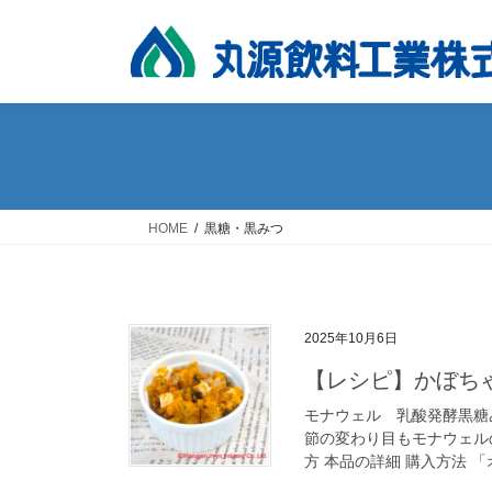
コ
ナ
ン
ビ
テ
ゲ
ン
ー
ツ
シ
へ
ョ
ス
ン
キ
に
ッ
移
HOME
黒糖・黒みつ
プ
動
2025年10月6日
【レシピ】かぼち
モナウェル 乳酸発酵黒糖
節の変わり目もモナウェル
方 本品の詳細 購入方法 「