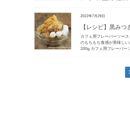
2022年7月29日
【レシピ】黒みつ
カフェ用フレーバーソース
のもちもち食感が美味しい
200g カフェ用フレーバーソ
投
稿
の
ペ
ー
ジ
送