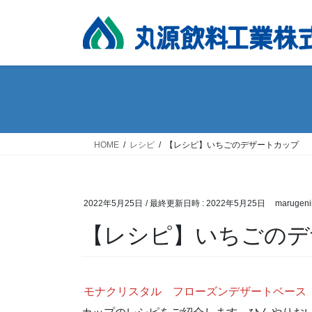
コ
ナ
ン
ビ
テ
ゲ
ン
ー
ツ
シ
へ
ョ
ス
ン
キ
に
ッ
移
HOME
レシピ
【レシピ】いちごのデザートカップ
プ
動
2022年5月25日
/ 最終更新日時 :
2022年5月25日
marugeni
【レシピ】いちごのデ
モナクリスタル フローズンデザートベース