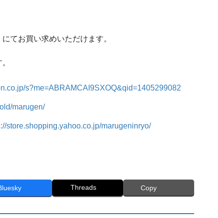
」にてお買い求めいただけます。
す。
zon.co.jp/s?me=ABRAMCAI9SXOQ&qid=1405299082
gold/marugen/
s://store.shopping.yahoo.co.jp/marugeninryo/
Threads
Bluesky
Copy