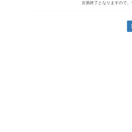
次第終了となりますので、予
投
稿
の
ペ
ー
ジ
送
り