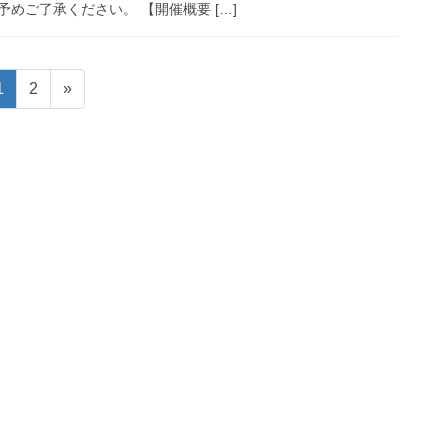
めご了承ください。 【開催概要 […]
固
固
1
2
»
定
定
ペ
ペ
ー
ー
ジ
ジ