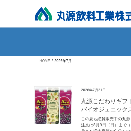
コ
ナ
ン
ビ
テ
ゲ
ン
ー
ツ
シ
へ
ョ
ス
ン
キ
に
ッ
移
HOME
2026年7月
プ
動
2026年7月31日
丸源こだわりギフト
バイオジェニックス
この夏も絶賛販売中の丸源
注文は8月9日（日）まで
暑さを増す季節の自分へのひ