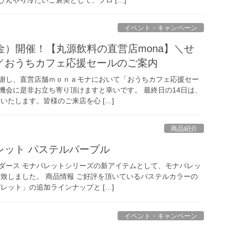
イベント・キャンペーン
4（金）開催！【丸源飲料の直営店mona】＼せ
／おうちカフェ応援セールのご案内
謝し、直営店舗ｍｏｎａモナにおいて「おうちカフェ応援セー
機会に是非お立ち寄り頂けますと幸いです。 最終日の14日は、
長いたします。皆様のご来店を心 […]
商品紹介
レット パステルパープル
ダース モナパレットシリーズの新アイテムとして、モナパレッ
売致しました。 商品情報 ご好評を頂いているパステルカラーの
レット」の追加ラインナップと […]
イベント・キャンペーン