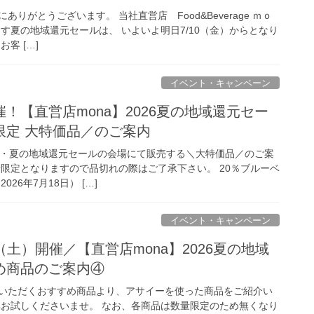
りがとうございます。 当社直営店 Food&Beverage ｍｏ
す夏の地域還元セールは、 いよいよ明日7/10（金）からとなり
客 […]
イベント・キャンペーン
！【直営店mona】2026夏の地域還元セー
限定 大特価品／のご案内
開催・夏の地域還元セールの会場にて販売する＼大特価品／のご案
量限定となりますので品切れの際はご了承下さい。 20％ブルーベ
26年7月18日） […]
イベント・キャンペーン
1（土）開催／【直営店mona】2026夏の地域
め商品のご案内④
いただくおすすめ商品より、アサイーを使った商品をご紹介い
非お試しくださいませ。 なお、各商品は数量限定のため無くなり