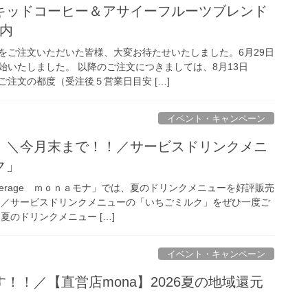
キッドコーヒー＆アサイーフルーツブレンド
案内
をご注文いただいた皆様、大変お待たせいたしました。6月29日
始いたしました。 以降のご注文につきましては、8月13日
注文の都度（受注後５営業日目安 […]
イベント・キャンペーン
】＼今月末まで！！／サービスドリンクメニ
ク」
everage ｍｏｎａモナ」では、夏のドリンクメニューを好評販売
！／サービスドリンクメニューの「いちごミルク」をぜひ一度ご
夏のドリンクメニュー […]
イベント・キャンペーン
！！／【直営店mona】2026夏の地域還元