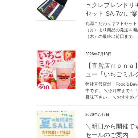
ュクレブレンドリ
セット SA-7のご
丸源こだわりギフトセット
（月）より商品の発送を開
（木）の最終出荷日まで、ご
2026年7月13日
【直営店ｍｏｎａ
ュー「いちごミル
弊社直営店舗「Food＆B
中です。 ＼今月末まで！
賞味下さい！ ＼おすすめ／
2026年7月9日
＼明日から開催です
セールのご案内