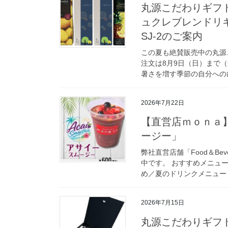
丸源こだわりギフト
ュクレブレンドリ
SJ-2のご案内
この夏も絶賛販売中の丸源
注文は8月9日（日）まで
暑さを増す季節の自分へのひ
2026年7月22日
【直営店ｍｏｎａ
ージー」
弊社直営店舗「Food＆B
中です。 おすすめメニュ
め／夏のドリンクメニュー 
2026年7月15日
丸源こだわりギフト