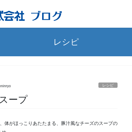
レシピ
レシピ
ninryo
スープ
た、体がほっこりあたたまる、豚汁風なチーズのスープの