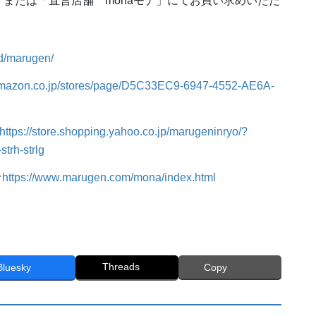
または「直営店舗 monaモナ」にてお買い求めいただ
ld/marugen/
amazon.co.jp/stores/page/D5C33EC9-6947-4552-AE6A-
https://store.shopping.yahoo.co.jp/marugeninryo/?
trh-strlg
ナ
https://www.marugen.com/mona/index.html
Threads
Bluesky
Copy