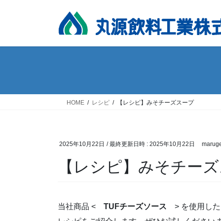
コ
ナ
ン
ビ
テ
ゲ
ン
ー
ツ
シ
へ
ョ
ス
ン
キ
に
ッ
移
HOME
レシピ
【レシピ】みそチーズスープ
プ
動
2025年10月22日
/ 最終更新日時 :
2025年10月22日
maruge
【レシピ】みそチーズ
当社商品 <
TUFチーズソース
> を使用し