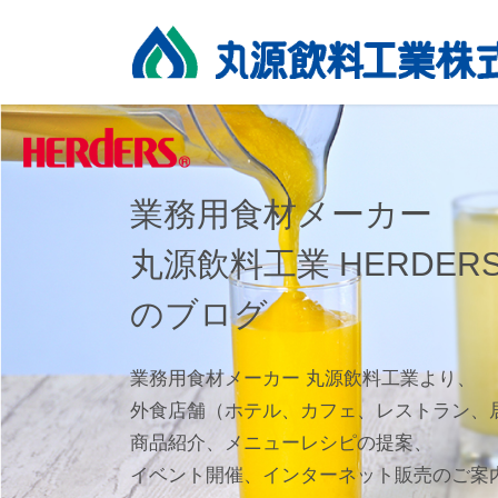
コ
ナ
ン
ビ
テ
ゲ
ン
ー
ツ
シ
へ
ョ
ス
ン
キ
に
業務用食材メーカー
ッ
移
プ
動
丸源飲料工業 HERDER
のブログ
業務用食材メーカー 丸源飲料工業より、
外食店舗（ホテル、カフェ、レストラン、
商品紹介、メニューレシピの提案、
イベント開催、インターネット販売のご案