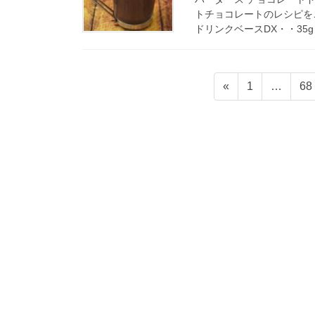
トチョコレートのレシピを
ドリンクベースDX・・35g 
投
固
固
«
1
…
68
稿
定
定
ペ
ペ
の
ー
ー
ペ
ジ
ジ
ー
ジ
送
り