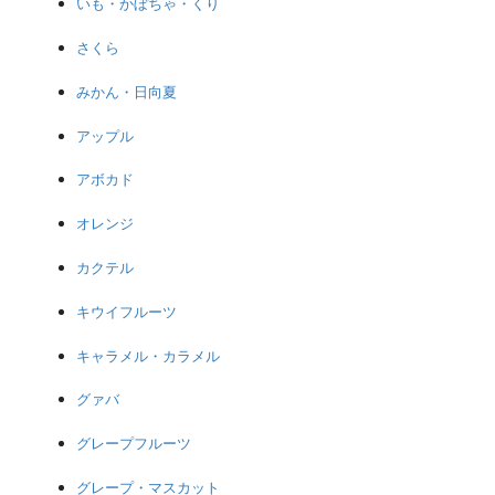
いも・かぼちゃ・くり
さくら
みかん・日向夏
アップル
アボカド
オレンジ
カクテル
キウイフルーツ
キャラメル・カラメル
グァバ
グレープフルーツ
グレープ・マスカット