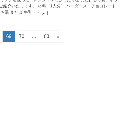
ご紹介いたします。 材料（1人分） ハーダース チョコレート
お湯 または 牛乳・・ […]
固
固
固
69
70
…
83
»
定
定
定
ペ
ペ
ペ
ー
ー
ー
ジ
ジ
ジ