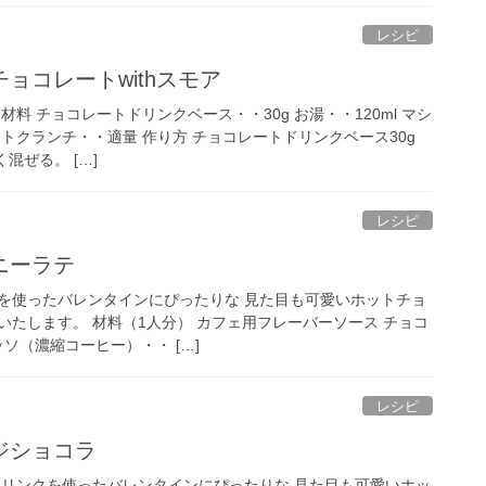
レシピ
ョコレートwithスモア
料 チョコレートドリンクベース・・30g お湯・・120ml マシ
トクランチ・・適量 作り方 チョコレートドリンクベース30g
混ぜる。 […]
レシピ
ニーラテ
を使ったバレンタインにぴったりな 見た目も可愛いホットチョ
いたします。 材料（1人分） カフェ用フレーバーソース チョコ
ッソ（濃縮コーヒー）・・ […]
レシピ
ジショコラ
ドリンクを使ったバレンタインにぴったりな 見た目も可愛いホッ