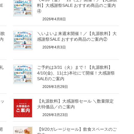
E
料】大感謝祭SALE おすすめ商品のご案内
④
2026年4月8日
源飲
＼いよいよ来週末開催！／【丸源飲料】大
内
感謝祭SALE おすすめ商品のご案内②
2026年4月3日
礼
ご予約は3/31（火）まで！【丸源飲料】
4/10(金)、11(土)本社にて開催！大感謝祭
SALEのご案内
2026年3月29日
セッ
【丸源飲料】大感謝祭セール ＼数量限定
大特価品／のご案内
2026年3月23日
開
【9/20ガレージセール】飲食スペースのご