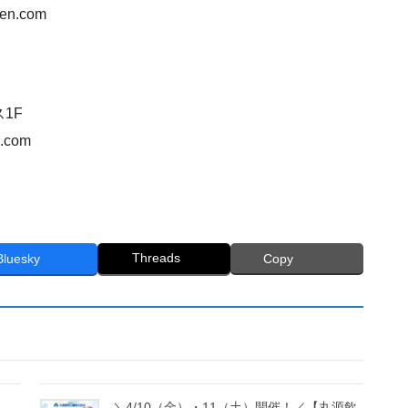
en.com
ス1F
.com
。
Threads
Bluesky
Copy
＼4/10（金）・11（土）開催！／【丸源飲