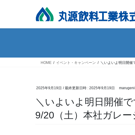
コ
ナ
ン
ビ
テ
ゲ
ン
ー
ツ
シ
へ
ョ
ス
ン
キ
に
ッ
移
HOME
イベント・キャンペーン
＼いよいよ明日開催で
プ
動
2025年9月19日
/ 最終更新日時 :
2025年9月19日
marugeni
＼いよいよ明日開催で
9/20（土）本社ガレ